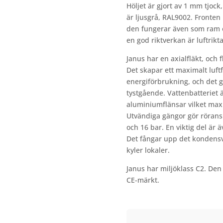
Höljet är gjort av 1 mm tjock,
är ljusgrå, RAL9002. Fronten
den fungerar även som ram o
en god riktverkan är luftrik
Janus har en axialfläkt, och f
Det skapar ett maximalt luft
energiförbrukning, och det g
tystgående. Vattenbatteriet 
aluminiumflänsar vilket max
Utvändiga gängor gör rörans
och 16 bar. En viktig del är 
Det fångar upp det kondens
kyler lokaler.
Janus har miljöklass C2. Den
CE-märkt.