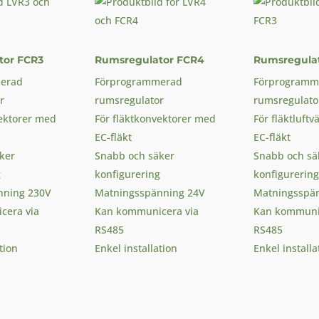
tor FCR3
Rumsregulator FCR4
Rumsregulat
erad
Förprogrammerad
Förprogramm
r
rumsregulator
rumsregulato
vektorer med
För fläktkonvektorer med
För fläktluft
EC-fläkt
EC-fläkt
ker
Snabb och säker
Snabb och sä
g
konfigurering
konfigurering
nning 230V
Matningsspänning 24V
Matningsspä
cera via
Kan kommunicera via
Kan kommunic
RS485
RS485
tion
Enkel installation
Enkel installa