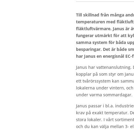
Till skillnad från många an
temperaturen med fläktluft 
fläktluftvärmare. Janus är ä
fungerar utmärkt för att kyl
samma system för båda uppg
besparingar. Det är både s
har Janus en energisnål EC-
Janus har vattenanslutning.
kopplar på som styr om Janus 
ett tvårörssystem kan samm
lokalerna under vintern, oc
under varma sommardagar.
Janus passar i bl.a. industrier
krav på exakt temperatur. D
stora lokaler. I vårt sortiment
och du kan välja mellan 3- el