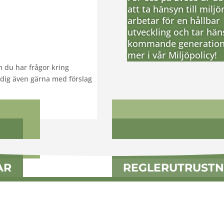
att ta hänsyn till miljön
arbetar för en hållbar
utveckling och tar häns
kommande generation
mer i vår Miljöpolicy!
m du har frågor kring
r dig även gärna med förslag
DÅER
FLÄKTKONVEKT
AR
REGLERUTRUSTN