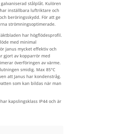
 galvaniserad stålplåt. Kulören
 har inställbara luftriktare och
ch beröringsskydd. För att ge
tarna strömningsoptimerade.
läktbladen har högflödesprofil.
flöde med minimal
ör Janus mycket effektiv och
är gjort av kopparrör med
imerar överföringen av värme.
lutningen smidig. Max 85°C
även att Janus har kondenstråg.
vatten som kan bildas när man
 har kapslingsklass IP44 och är