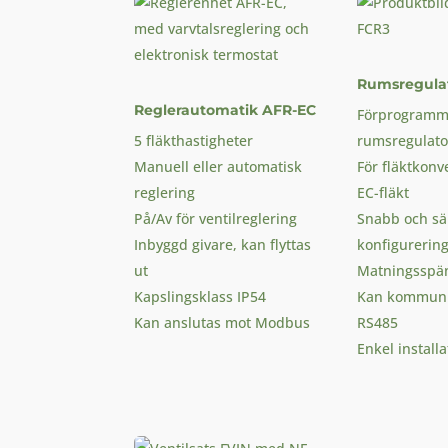
Rumsregula
Reglerautomatik AFR-EC
Förprogramm
5 fläkthastigheter
rumsregulato
Manuell eller automatisk
För fläktkon
reglering
EC-fläkt
På/Av för ventilreglering
Snabb och sä
Inbyggd givare, kan flyttas
konfigurerin
ut
Matningsspä
Kapslingsklass IP54
Kan kommuni
Kan anslutas mot Modbus
RS485
Enkel installa