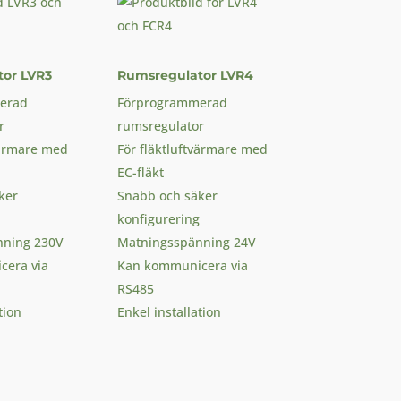
or LVR3
Rumsregulator LVR4
erad
Förprogrammerad
r
rumsregulator
värmare med
För fläktluftvärmare med
EC-fläkt
ker
Snabb och säker
konfigurering
nning 230V
Matningsspänning 24V
era via
Kan kommunicera via
RS485
tion
Enkel installation