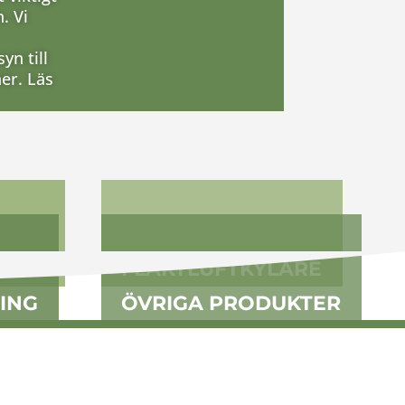
. Vi
yn till
er. Läs
ORER
FLÄKTLUFTKYLARE
ING
ÖVRIGA PRODUKTER