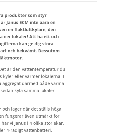
dra produkter som styr
är Janus ECM inte bara en
ven en fläktluftkylare, den
a ner lokaler! Att ha ett och
ifterna kan ge dig stora
mart och bekvämt. Dessutom
fläktmotor.
 Det är den vattentemperatur du
kyler eller värmer lokalerna. I
a aggregat därmed både värma
h sedan kyla samma lokaler
 och lager där det ställs höga
en fungerar även utmärkt för
 har vi Janus i 4 olika storlekar,
ler 4-radigt vattenbatteri.