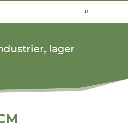
SÖK
ndustrier, lager
ECM