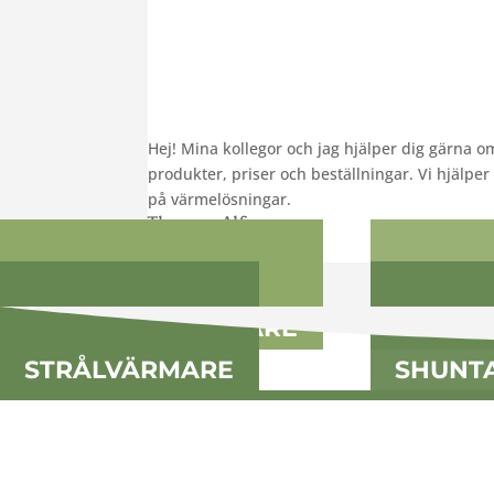
Hej! Mina kollegor och jag hjälper dig gärna o
produkter, priser och beställningar. Vi hjälpe
på värmelösningar.
Thomas Alfvegren
Försäljning
,
EVECO AB
FLÄKTLUFTVÄRMARE
LUFTRI
STRÅLVÄRMARE
SHUNT