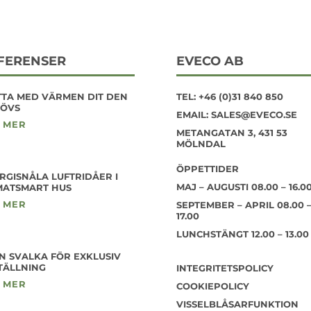
FERENSER
EVECO AB
TTA MED VÄRMEN DIT DEN
TEL:
+46 (0)31 840 850
ÖVS
EMAIL:
SALES@EVECO.SE
 MER
METANGATAN 3, 431 53
MÖLNDAL
ÖPPETTIDER
RGISNÅLA LUFTRIDÅER I
MAJ – AUGUSTI 08.00 – 16.0
MATSMART HUS
 MER
SEPTEMBER – APRIL 08.00 
17.00
LUNCHSTÄNGT 12.00 – 13.00
N SVALKA FÖR EXKLUSIV
TÄLLNING
INTEGRITETSPOLICY
 MER
COOKIEPOLICY
VISSELBLÅSARFUNKTION