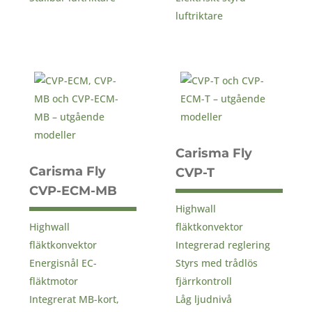
luftriktare
Carisma Fly
Carisma Fly
CVP-T
CVP-ECM-MB
Highwall
Highwall
fläktkonvektor
fläktkonvektor
Integrerad reglering
Energisnål EC-
Styrs med trådlös
fläktmotor
fjärrkontroll
Integrerat MB-kort,
Låg ljudnivå