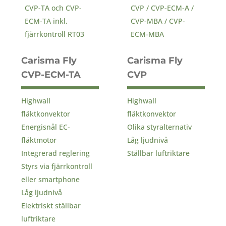
Carisma Fly
Carisma Fly
CVP-ECM-TA
CVP
Highwall
Highwall
fläktkonvektor
fläktkonvektor
Energisnål EC-
Olika styralternativ
fläktmotor
Låg ljudnivå
Integrerad reglering
Ställbar luftriktare
Styrs via fjärrkontroll
eller smartphone
Låg ljudnivå
Elektriskt ställbar
luftriktare