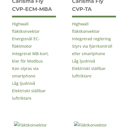
Carisma Fly
Carisma Fly
CVP-ECM-MBA
CVP-TA
Highwall
Highwall
fläktkonvektor
fläktkonvektor
Energisnål EC-
Integrerad reglering
fläktmotor
Styrs via fjärrkontroll
Integrerat MB-kort,
eller smartphone
klar för Modbus
Låg ljudnivå
Kan styras via
Elektriskt ställbar
smartphone
luftriktare
Låg ljudnivå
Elektriskt ställbar
luftriktare