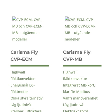
Carisma Fly
Carisma Fly
CVP-ECM
CVP-MB
Highwall
Highwall
fläktkonvektor
fläktkonvektor
Energisnål EC-
Integrerat MB-kort,
fläktmotor
klar för Modbus
Olika styralternativ
Valfri manöverenhet
Låg ljudnivå
Låg ljudnivå
Ställbar luftriktare
Elektriskt styrd