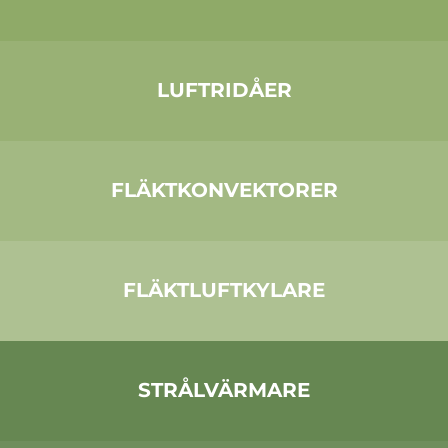
LUFTRIDÅER
FLÄKTKONVEKTORER
FLÄKTLUFTKYLARE
STRÅLVÄRMARE