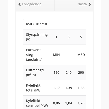
Föregående
Nästa
RSK 6707710
Styrspänning
1
3
5
7,5
10
(V)
Eurovent
steg
MIN
MED
MA
(anslutna)
Luftmängd
190
240
290
355
415
(m³/h)
Kyleffekt,
1,17
1,39
1,58
1,81
2,0
total (kW)
Kyleffekt,
0,86
1,04
1,20
1,40
1,5
sensibel (kW)