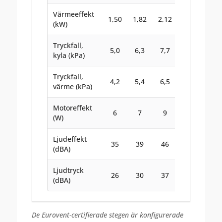
Värmeeffekt
1,50
1,82
2,12
2,48
2,7
(kW)
Tryckfall,
5,0
6,3
7,7
9,5
11,
kyla (kPa)
Tryckfall,
4,2
5,4
6,5
8,2
9,3
värme (kPa)
Motoreffekt
6
7
9
11
15
(W)
Ljudeffekt
35
39
46
48
52
(dBA)
Ljudtryck
26
30
37
39
43
(dBA)
De Eurovent-certifierade stegen är konfigurerade