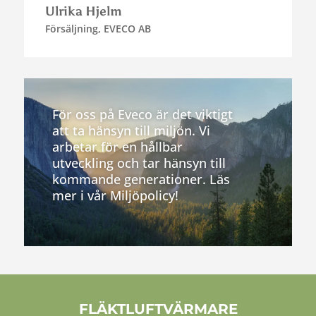
Ulrika Hjelm
Försäljning
,
EVECO AB
För oss på Eveco är det viktigt
att ta hänsyn till miljön. Vi
arbetar för en hållbar
utveckling och tar hänsyn till
kommande generationer. Läs
mer i vår Miljöpolicy!
FLÄKTLUFTVÄRMARE