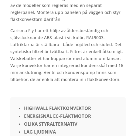
av de modeller som regleras med en separat
reglerpanel. Montera upp panelen på väggen och styr
fläktkonvektorn därifrån.
Carisma Fly har ett hölje av åldersbeständig och
självslocknande ABS-plast i vit kulör, RAL9003.
Luftriktarna är ställbara i både höjdled och sidled. Det
syntetiska filtret är tvättbart. Filtret är enkelt åtkomligt.
Vätskebatteriet har kopparrör med aluminiumflänsar.
Varje konvektor har en integrerad kondensskål med 16
mm anslutning. Ventil och kondenspump finns som
tillbehör, de är enkla att montera in i fläktkonvektorn.
HIGHWALL FLÄKTKONVEKTOR
ENERGISNÅL EC-FLÄKTMOTOR
OLIKA STYRALTERNATIV
LÅG LJUDNIVÅ