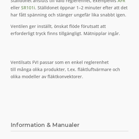
Ställdonet ansluts till vald reglerenhet, exempelvis
AFR
eller
SR101i
. Ställdonet öppnar 1–2 minuter efter att det
har fått spänning och stänger ungefär lika snabbt igen.
Ventilen ger inställt, önskat flöde förutsatt att
erforderligt tryck finns tillgängligt. Mätnipplar ingår.
Ventilsats FVI passar som en enkel reglerenhet
till många olika produkter, t.ex. fläktluftvärmare och
olika modeller av fläktkonvektorer.
Information & Manualer