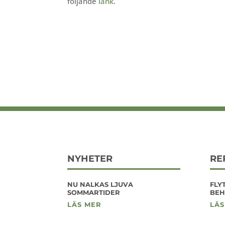
följande
länk
.
NYHETER
RE
NU NALKAS LJUVA
FLY
SOMMARTIDER
BEH
LÄS MER
LÄS