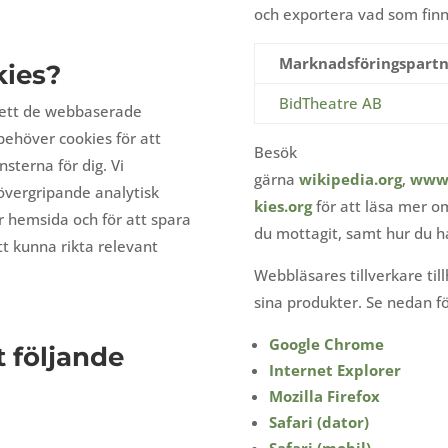
och exportera vad som finn
Marknadsföringspartn
kies?
BidTheatre AB
 sett de webbaserade
 behöver cookies för att
Besök
sterna för dig. Vi
gärna
wikipedia.org
,
www.
övergripande analytisk
kies.org
för att läsa mer om
 hemsida och för att spara
du mottagit, samt hur du h
tt kunna rikta relevant
Webbläsares tillverkare til
sina produkter. Se nedan f
Google Chrome
t följande
Internet Explorer
Mozilla Firefox
Safari (dator)
Safari (mobil)