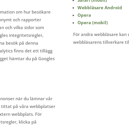
Webbläsare Android
ormation om hur besökare
Opera
onymt och rapporter
Opera (mobil)
an och vilka sidor som
För andra webbläsare kan 
les integritetsregler,
webbläsarens tillverkare ti
dina besök på denna
lytics finns det ett tillägg
lägget hämtar du på Googles
nnonser när du lämnar vår
 tittat på våra webbplatser
extern webbplats. För
tsregler, klicka på