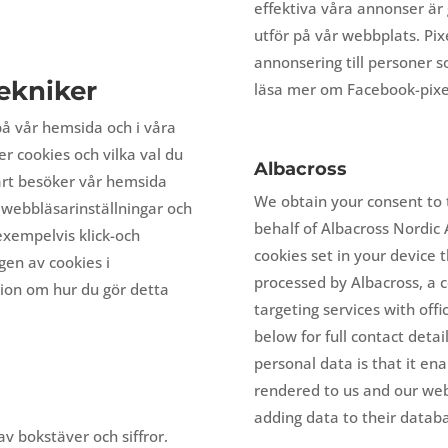
effektiva våra annonser är
utför på vår webbplats. Pix
annonsering till personer 
ekniker
läsa mer om Facebook-pix
på vår hemsida och i våra
er cookies och vilka val du
Albacross
art besöker vår hemsida
We obtain your consent to 
 webbläsarinställningar och
behalf of Albacross Nordic 
xempelvis klick-och
cookies set in your device t
gen av cookies i
processed by Albacross, a c
tion om hur du gör detta
targeting services with off
below for full contact detai
personal data is that it en
rendered to us and our webs
adding data to their datab
v bokstäver och siffror.