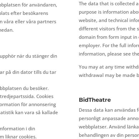
The data that is collected 
bbplatsen för användaren,
purpose is information abo
plats efter besökarens
website, and technical info
ån våra eller våra partners
different visitors from the
 nedan.
domain from form input in o
employer. For the full info
information, please see thei
m upphör när du stänger din
You may at any time withdr
r på din dator tills du tar
withdrawal may be made by 
ebbplatsen du besöker.
 tredjepartssida. Cookies
BidTheatre
formation för annonsering
Dessa data kan användas fö
atistik kan vara så kallade
personligt anpassade annon
webbplatser. Använd länka
nformation i din
behandlingen av din person
om liknar cookies.