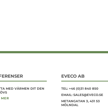
FERENSER
EVECO AB
TTA MED VÄRMEN DIT DEN
TEL:
+46 (0)31 840 850
ÖVS
EMAIL:
SALES@EVECO.SE
 MER
METANGATAN 3, 431 53
MÖLNDAL