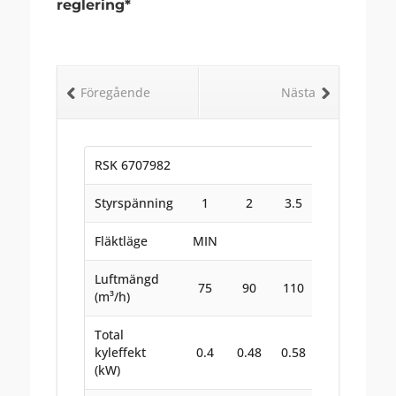
reglering*
Föregående
Nästa
RSK 6707982
Styrspänning
1
2
3.5
5
7.5
Fläktläge
MIN
MED
Luftmängd
75
90
110
130
170
(m³/h)
Total
kyleffekt
0.4
0.48
0.58
0.66
0.8
(kW)