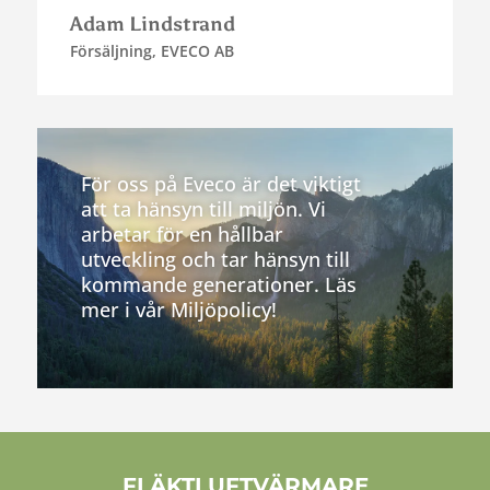
Adam Lindstrand
Försäljning
,
EVECO AB
För oss på Eveco är det viktigt
att ta hänsyn till miljön. Vi
arbetar för en hållbar
utveckling och tar hänsyn till
kommande generationer. Läs
mer i vår Miljöpolicy!
FLÄKTLUFTVÄRMARE