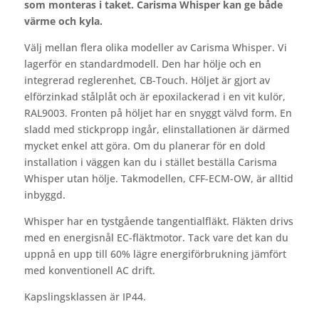
som monteras i taket. Carisma Whisper kan ge både
värme och kyla.
Välj mellan flera olika modeller av Carisma Whisper. Vi
lagerför en standardmodell. Den har hölje och en
integrerad reglerenhet, CB-Touch. Höljet är gjort av
elförzinkad stålplåt och är epoxilackerad i en vit kulör,
RAL9003. Fronten på höljet har en snyggt välvd form. En
sladd med stickpropp ingår, elinstallationen är därmed
mycket enkel att göra. Om du planerar för en dold
installation i väggen kan du i stället beställa Carisma
Whisper utan hölje. Takmodellen, CFF-ECM-OW, är alltid
inbyggd.
Whisper har en tystgående tangentialfläkt. Fläkten drivs
med en energisnål EC-fläktmotor. Tack vare det kan du
uppnå en upp till 60% lägre energiförbrukning jämfört
med konventionell AC drift.
Kapslingsklassen är IP44.