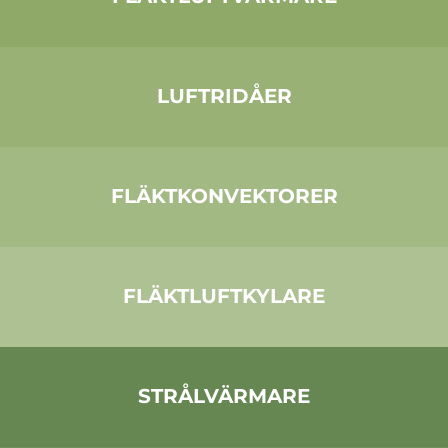
LUFTRIDÅER
FLÄKTKONVEKTORER
FLÄKTLUFTKYLARE
STRÅLVÄRMARE