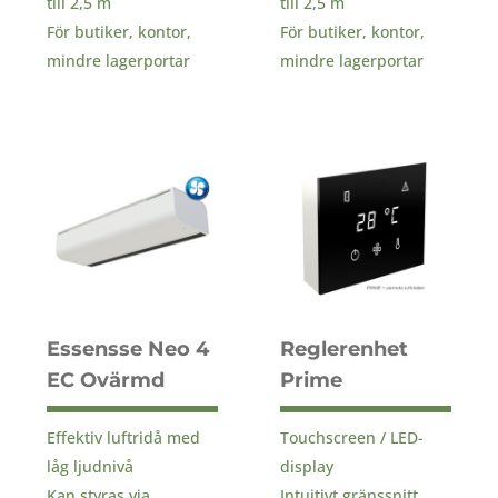
till 2,5 m
till 2,5 m
För butiker, kontor,
För butiker, kontor,
mindre lagerportar
mindre lagerportar
Essensse Neo 4
Reglerenhet
EC Ovärmd
Prime
Effektiv luftridå med
Touchscreen / LED-
låg ljudnivå
display
Kan styras via
Intuitivt gränssnitt