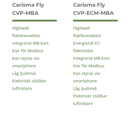
Carisma Fly
Carisma Fly
CVP-MBA
CVP-ECM-MBA
Highwall
Highwall
fläktkonvektor
fläktkonvektor
Integrerat MB-kort,
Energisnål EC-
klar för Modbus
fläktmotor
Kan styras via
Integrerat MB-kort,
smartphone
klar för Modbus
Låg ljudnivå
Kan styras via
Elektriskt ställbar
smartphone
luftriktare
Låg ljudnivå
Elektriskt ställbar
luftriktare