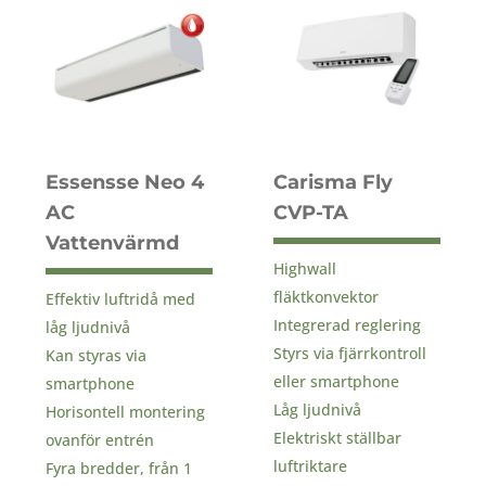
Essensse Neo 4
Carisma Fly
AC
CVP-TA
Vattenvärmd
Highwall
fläktkonvektor
Effektiv luftridå med
Integrerad reglering
låg ljudnivå
Styrs via fjärrkontroll
Kan styras via
eller smartphone
smartphone
Låg ljudnivå
Horisontell montering
Elektriskt ställbar
ovanför entrén
luftriktare
Fyra bredder, från 1