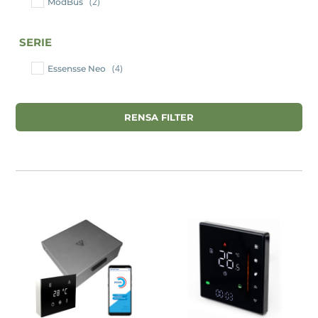
(2)
ModBus
SERIE
(4)
Essensse Neo
RENSA FILTER