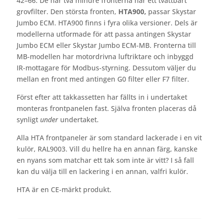
42–66. De här två mindre fronterna har ett tvättbart
grovfilter. Den största fronten,
HTA900,
passar Skystar
Jumbo ECM. HTA900 finns i fyra olika versioner. Dels är
modellerna utformade för att passa antingen Skystar
Jumbo ECM eller Skystar Jumbo ECM-MB. Fronterna till
MB-modellen har motordrivna luftriktare och inbyggd
IR-mottagare för Modbus-styrning. Dessutom väljer du
mellan en front med antingen G0 filter eller F7 filter.
Först efter att takkassetten har fällts in i undertaket
monteras frontpanelen fast. Själva fronten placeras då
synligt
under
undertaket.
Alla HTA frontpaneler är som standard lackerade i en vit
kulör, RAL9003. Vill du hellre ha en annan färg, kanske
en nyans som matchar ett tak som inte är vitt? I så fall
kan du välja till en lackering i en annan, valfri kulör.
HTA är en CE-märkt produkt.