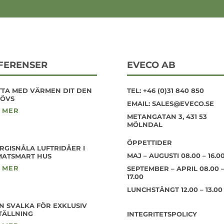
FERENSER
EVECO AB
TTA MED VÄRMEN DIT DEN
TEL:
+46 (0)31 840 850
ÖVS
EMAIL:
SALES@EVECO.SE
 MER
METANGATAN 3, 431 53
MÖLNDAL
ÖPPETTIDER
RGISNÅLA LUFTRIDÅER I
MAJ – AUGUSTI 08.00 – 16.0
MATSMART HUS
 MER
SEPTEMBER – APRIL 08.00 
17.00
LUNCHSTÄNGT 12.00 – 13.00
N SVALKA FÖR EXKLUSIV
TÄLLNING
INTEGRITETSPOLICY