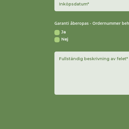
Garanti åberopas - Ordernummer behöv
Ja
Nej